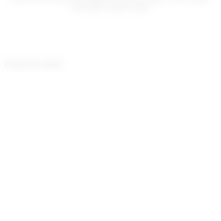
SE16 4RA, Reino Unido
Promocode copied