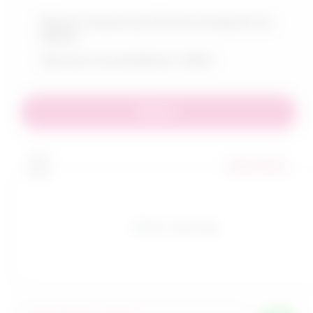
Disputas semanais que oferecem recompensas em
dinheiro
Jogo suave em smartphones e tablets
Registrar
7
Giros extra