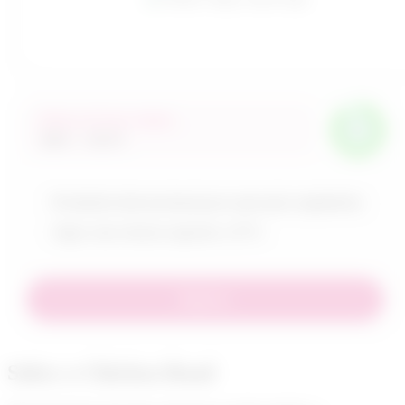
Bónus de boas-vindas
9.2
200% + 150 FS
Permissão internacional para operação regulatória
Jogos com retorno superior a 97%
Registrar
Sobre o Chicken Road