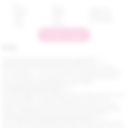
Começar a Jogar
FAQ
A plataforma Chicken Road é realmente confiável?
Sim. Nós da InOut Games somos os criadores oficiais. Esta é a
versão autêntica — livre de reproduções ou alterações de terceiros.
As versões móvel e web operam com a mesma base de servidor,
sendo atualizadas periodicamente de forma regular.
É permitido jogar Chicken Road?
Se os jogos digitais forem autorizados na sua região, pode divertir-se
sem preocupações. Cumprimos rigorosamente as normas de
certificação para assegurar uma experiência equitativa. Confirme
sempre a legislação local antes de fazer apostas com dinheiro real.
Posso executar Chicken Road no dispositivo móvel?
Sim. O jogo opera perfeitamente em iOS, Android e browsers. Não
é preciso fazer download de nenhum ficheiro para jogar. A interface