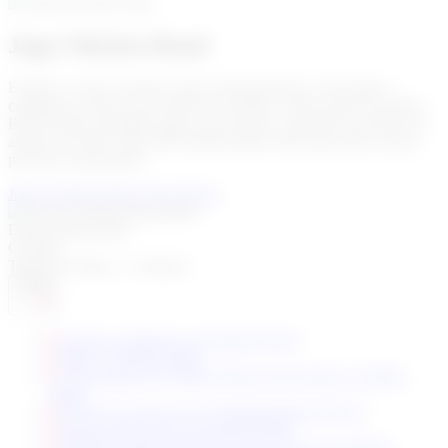
Jogo Chicken Road
Explore o nosso exclusivo jogo Chicken Road (+18) online e
conquiste a chance de receber até 10.000 €. Oferecendo um índice
RTP de 98%, mergulhe agora na diversão e aproveite um bónus de
adesão até 500 €, mais 200 rodadas grátis oferecidas pelos nossos
parceiros autorizados!
Jogar Chicken Road
Jogar Demo
Danilo Mararanhão
Coeditor
Tempo de leitura - 5 minutos
Índice
Casinos Confiáveis em Chicken Road
Sobre o Chicken Road
Como Iniciar no Chicken Road com Apostas e Ganhos
Reais?
O Que Faz Nosso Jogo Verdadeiramente Único?
Chances de Vencer na Chicken Road
Algumas Táticas de Sucesso para Colocar em Prática