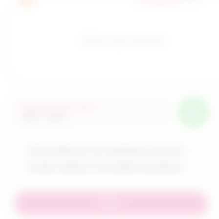
Bónus de boas-vindas
9.8
100% + 200 FS
Defesa sofisticada com criptografia de alto nível
Desafios cotidianos com benefícios instantâneos
Registrar