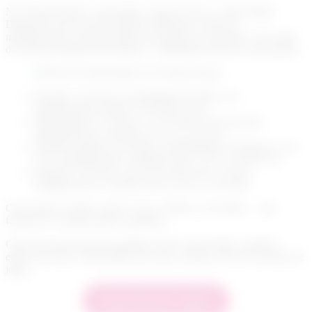
No Chicken Road, você define o grau de risco a cada rodada.
Diferentes níveis de dificuldade modificam a faixa de
multiplicadores, influenciando seus ganhos ou prejuízos. Este jogo
de crash possibilita personalizar a volatilidade antes de cada aposta.
Sencillo: 24 niveles, probabilidad de fallo 1:25,
multiplicadores desde x1.02 hasta x24.5
Intermediário: 22 níveis, 1:3.25 chance de insucesso,
multiplicadores variando de x1.11 a x2.254
Desafio Exigente: 20 etapas, probabilidade de falha de 1 em
5,25, multiplicadores variando entre x1,22 e x52.067,39
Extremo: 15 níveis, risco de insucesso de 1:10,25,
multiplicadores variando entre x1,63 e x3.203,84
Cada opção te ajuda a gerir o risco. Define o teu limite — nós
fazemos os cálculos pelos resultados.
Cada fase apresenta um equilíbrio único entre perigo e ganhos,
então selecione a dificuldade que mais combina com sua maneira de
jogar.
Experimentar Agora