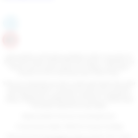
game-gambleca.chickengame-gambling-5.online é um projeto da
InOut Games Studio, desenvolvido para orientar os utilizadores em
direção a sites de apostas seguras e de confiança, onde podem
desfrutar do nosso emocionante jogo Chicken Road.
Tenha em consideração que todos os dados apresentados têm caráter
meramente informativo e não devem ser tidos como consultoria
legal. Sugerimos que os apostadores comprovem a adequação às
normas e legislações pertinentes antes de aceder ao Chicken Road
em qualquer plataforma de jogo digital.
Alguma questão? Envie-nos sua mensagem para .
A nossa licença emitida: 1668/JAZ (Curaçao eGaming)
Nosso local: Discovery Business Centre, St James’s Rd, Londres