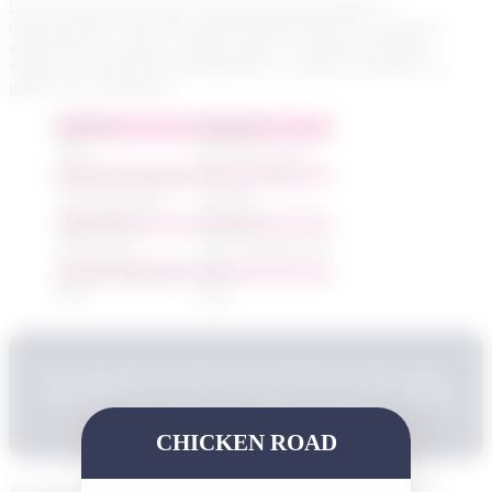
Desenvolvemos este jogo crash para ser ágil, intuitivo e
descomplicado. Não é necessário dominar sistemas complexos –
apenas faça sua aposta e siga em frente. O público português
valoriza esta proposta descomplicada: as normas são básicas, os
ganhos são consistentes.
Função
Detalhes
Tipo
Mini jogo crash
Intervalo de apostas
0,01 € – 150 €
Ganho máximo
10.000 €
Volatilidade
Ajustável
Plataformas
Web, Android, iOS
Ano de lançamento
2024
RTP
98%
Este crash game foi criado para velocidade e tensão intensa.
Cada partida dura cerca de 15 segundos, e uma única decisão
pode definir a tua vitória ou derrota.
CHICKEN ROAD